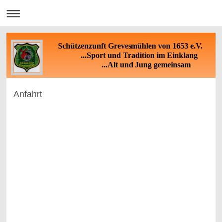
Schützenzunft Grevesmühlen von 1653 e.V.
...Sport und Tradition im Einklang
...Alt und Jung gemeinsam
Anfahrt