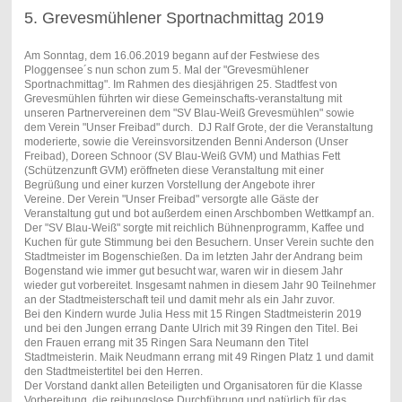
5. Grevesmühlener Sportnachmittag 2019
Am Sonntag, dem 16.06.2019 begann auf der Festwiese des
Ploggensee´s nun schon zum 5. Mal der "Grevesmühlener
Sportnachmittag". Im Rahmen des diesjährigen 25. Stadtfest von
Grevesmühlen führten wir diese Gemeinschafts-veranstaltung mit
unseren Partnervereinen dem "SV Blau-Weiß Grevesmühlen" sowie
dem Verein "Unser Freibad" durch. DJ Ralf Grote, der die Veranstaltung
moderierte, sowie die Vereinsvorsitzenden Benni Anderson (Unser
Freibad), Doreen Schnoor (SV Blau-Weiß GVM) und Mathias Fett
(Schützenzunft GVM) eröffneten diese Veranstaltung mit einer
Begrüßung und einer kurzen Vorstellung der Angebote ihrer
Vereine. Der Verein "Unser Freibad" versorgte alle Gäste der
Veranstaltung gut und bot außerdem einen Arschbomben Wettkampf an.
Der "SV Blau-Weiß" sorgte mit reichlich Bühnenprogramm, Kaffee und
Kuchen für gute Stimmung bei den Besuchern. Unser Verein suchte den
Stadtmeister im Bogenschießen. Da im letzten Jahr der Andrang beim
Bogenstand wie immer gut besucht war, waren wir in diesem Jahr
wieder gut vorbereitet. Insgesamt nahmen in diesem Jahr 90 Teilnehmer
an der Stadtmeisterschaft teil und damit mehr als ein Jahr zuvor.
Bei den Kindern wurde Julia Hess mit 15 Ringen Stadtmeisterin 2019
und bei den Jungen errang Dante Ulrich mit 39 Ringen den Titel. Bei
den Frauen errang mit 35 Ringen Sara Neumann den Titel
Stadtmeisterin. Maik Neudmann errang mit 49 Ringen Platz 1 und damit
den Stadtmeistertitel bei den Herren.
Der Vorstand dankt allen Beteiligten und Organisatoren für die Klasse
Vorbereitung, die reibungslose Durchführung und natürlich für das