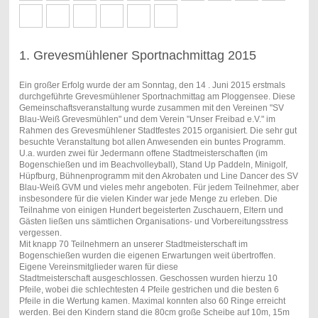
1. Grevesmühlener Sportnachmittag 2015
Ein großer Erfolg wurde der am Sonntag, den 14 . Juni 2015 erstmals
durchgeführte Grevesmühlener Sportnachmittag am Ploggensee. Diese
Gemeinschaftsveranstaltung wurde zusammen mit den Vereinen "SV
Blau-Weiß Grevesmühlen" und dem Verein "Unser Freibad e.V." im
Rahmen des Grevesmühlener Stadtfestes 2015 organisiert. Die sehr gut
besuchte Veranstaltung bot allen Anwesenden ein buntes Programm.
U.a. wurden zwei für Jedermann offene Stadtmeisterschaften (im
Bogenschießen und im Beachvolleyball), Stand Up Paddeln, Minigolf,
Hüpfburg, Bühnenprogramm mit den Akrobaten und Line Dancer des SV
Blau-Weiß GVM und vieles mehr angeboten. Für jedem Teilnehmer, aber
insbesondere für die vielen Kinder war jede Menge zu erleben. Die
Teilnahme von einigen Hundert begeisterten Zuschauern, Eltern und
Gästen ließen uns sämtlichen Organisations- und Vorbereitungsstress
vergessen.
Mit knapp 70 Teilnehmern an unserer Stadtmeisterschaft im
Bogenschießen wurden die eigenen Erwartungen weit übertroffen.
Eigene Vereinsmitglieder waren für diese
Stadtmeisterschaft ausgeschlossen. Geschossen wurden hierzu 10
Pfeile, wobei die schlechtesten 4 Pfeile gestrichen und die besten 6
Pfeile in die Wertung kamen. Maximal konnten also 60 Ringe erreicht
werden. Bei den Kindern stand die 80cm große Scheibe auf 10m, 15m