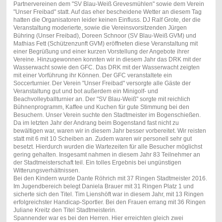
Partnervereinen dem "SV Blau-Weiß Grevesmühlen" sowie dem Verein
"Unser Freibad" statt. Auf das eher bescheidene Wetter an diesem Tag
hatten die Organisatoren leider keinen Einfluss. DJ Ralf Grote, der die
Veranstaltung moderierte, sowie die Vereinsvorsitzenden Jürgen
Bühring (Unser Freibad), Doreen Schnoor (SV Blau-Weiß GVM) und
Mathias Fett (Schützenzunft GVM) eröffneten diese Veranstaltung mit
einer Begrüßung und einer kurzen Vorstellung der Angebote ihrer
Vereine. Hinzugewonnen konnten wir in diesem Jahr das DRK mit der
Wasserwacht sowie den GFC. Das DRK mit der Wasserwacht zeigten
mit einer Vorführung ihr Können. Der GFC veranstaltete ein
Soccerturnier. Der Verein "Unser Freibad" versorgte alle Gäste der
Veranstaltung gut und bot außerdem ein Minigolf- und
Beachvolleyballturnier an. Der "SV Blau-Weiß" sorgte mit reichlich
Bühnenprogramm, Kaffee und Kuchen für gute Stimmung bei den
Besuchern. Unser Verein suchte den Stadtmeister im Bogenschießen.
Da im letzten Jahr der Andrang beim Bogenstand fast nicht zu
bewältigen war, waren wir in diesem Jahr besser vorbereitet. Wir reisten
statt mit 6 mit 10 Scheiben an. Zudem waren wir personell sehr gut
besetzt. Hierdurch wurden die Wartezeiten für alle Besucher möglichst
gering gehalten. Insgesamt nahmen in diesem Jahr 83 Teilnehmer an
der Stadtmeisterschaft teil. Ein tolles Ergebnis bei ungünstigen
Witterungsverhältnissen.
Bei den Kindern wurde Dante Röhrich mit 37 Ringen Stadtmeister 2016.
Im Jugendbereich belegt Daniela Brauer mit 31 Ringen Platz 1 und
sicherte sich den Titel. Tim Lienshöft war in diesem Jahr, mit 13 Ringen
erfolgreichster Handicap-Sportler. Bei den Frauen errang mit 36 Ringen
Juliane Kreitz den Titel Stadtmeisterin.
Spannender war es bei den Herren. Hier erreichten gleich zwei