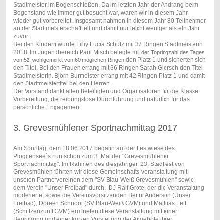
Stadtmeister im Bogenschießen. Da im letzten Jahr der Andrang beim
Bogenstand wie immer gut besucht war, waren wir in diesem Jahr
wieder gut vorbereitet. Insgesamt nahmen in diesem Jahr 80 Teilnehmer
an der Stadtmeisterschaft teil und damit nur leicht weniger als ein Jahr
zuvor.
Bei den Kindern wurde Lilliy Lucia Schütz mit 37 Ringen Stadtmeisterin
2018. Im Jugendbereich Paul Misch belegte mit
der Topringzahl des Tages
den Platz 1 und sicherten sich
von 52, wohlgemerkt von 60 möglichen Ringen
den Titel. Bei den Frauen errang mit 36 Ringen Sarah Giersch den Titel
Stadtmeisterin. Björn Burmeister errang mit 42 Ringen Platz 1 und damit
den Stadtmeistertitel bei den Herren.
Der Vorstand dankt allen Beteiligten und Organisatoren für die Klasse
Vorbereitung, die reibungslose Durchführung und natürlich für das
persönliche Engagement.
3. Grevesmühlener Sportnachmittag 2017
Am Sonntag, dem 18.06.2017 begann auf der Festwiese des
Ploggensee´s nun schon zum 3. Mal der "Grevesmühlener
Sportnachmittag". Im Rahmen des diesjährigen 23. Stadtfest von
Grevesmühlen führten wir diese Gemeinschafts-veranstaltung mit
unseren Partnervereinen dem "SV Blau-Weiß Grevesmühlen" sowie
dem Verein "Unser Freibad" durch. DJ Ralf Grote, der die Veranstaltung
moderierte, sowie die Vereinsvorsitzenden Benni Anderson (Unser
Freibad), Doreen Schnoor (SV Blau-Weiß GVM) und Mathias Fett
(Schützenzunft GVM) eröffneten diese Veranstaltung mit einer
Begrüßung und einer kurzen Vorstellung der Angebote ihrer