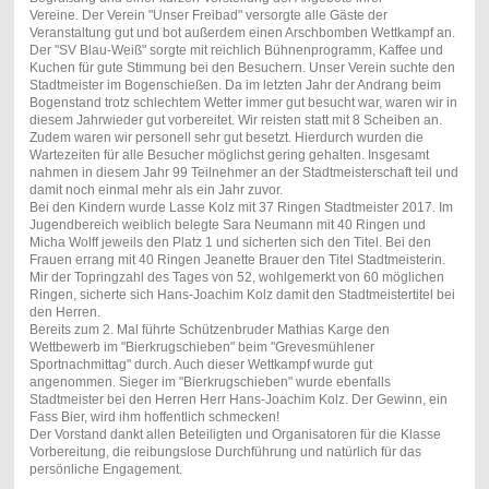
Vereine. Der Verein "Unser Freibad" versorgte alle Gäste der
Veranstaltung gut und bot außerdem einen Arschbomben Wettkampf an.
Der "SV Blau-Weiß" sorgte mit reichlich Bühnenprogramm, Kaffee und
Kuchen für gute Stimmung bei den Besuchern. Unser Verein suchte den
Stadtmeister im Bogenschießen. Da im letzten Jahr der Andrang beim
Bogenstand trotz schlechtem Wetter immer gut besucht war, waren wir in
diesem Jahrwieder gut vorbereitet. Wir reisten statt mit 8 Scheiben an.
Zudem waren wir personell sehr gut besetzt. Hierdurch wurden die
Wartezeiten für alle Besucher möglichst gering gehalten. Insgesamt
nahmen in diesem Jahr 99 Teilnehmer an der Stadtmeisterschaft teil und
damit noch einmal mehr als ein Jahr zuvor.
Bei den Kindern wurde Lasse Kolz mit 37 Ringen Stadtmeister 2017. Im
Jugendbereich weiblich belegte Sara Neumann mit 40 Ringen und
Micha Wolff jeweils den Platz 1 und sicherten sich den Titel. Bei den
Frauen errang mit 40 Ringen Jeanette Brauer den Titel Stadtmeisterin.
Mir der Topringzahl des Tages von 52, wohlgemerkt von 60 möglichen
Ringen, sicherte sich Hans-Joachim Kolz damit den Stadtmeistertitel bei
den Herren.
Bereits zum 2. Mal führte Schützenbruder Mathias Karge den
Wettbewerb im "Bierkrugschieben" beim "Grevesmühlener
Sportnachmittag" durch. Auch dieser Wettkampf wurde gut
angenommen. Sieger im "Bierkrugschieben" wurde ebenfalls
Stadtmeister bei den Herren Herr Hans-Joachim Kolz. Der Gewinn, ein
Fass Bier, wird ihm hoffentlich schmecken!
Der Vorstand dankt allen Beteiligten und Organisatoren für die Klasse
Vorbereitung, die reibungslose Durchführung und natürlich für das
persönliche Engagement.