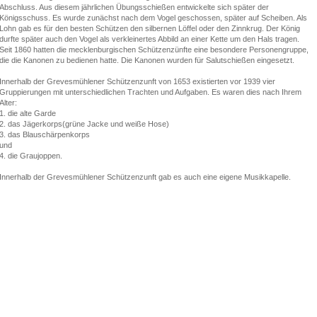
Abschluss. Aus diesem jährlichen Übungsschießen entwickelte sich später der
Königsschuss. Es wurde zunächst nach dem Vogel geschossen, später auf Scheiben. Als
Lohn gab es für den besten Schützen den silbernen Löffel oder den Zinnkrug. Der König
durfte später auch den Vogel als verkleinertes Abbild an einer Kette um den Hals tragen.
Seit 1860 hatten die mecklenburgischen Schützenzünfte eine besondere Personengruppe,
die die Kanonen zu bedienen hatte. Die Kanonen wurden für Salutschießen eingesetzt.
Innerhalb der Grevesmühlener Schützenzunft von 1653 existierten vor 1939 vier
Gruppierungen mit unterschiedlichen Trachten und Aufgaben. Es waren dies nach Ihrem
Alter:
1. die alte Garde
2. das Jägerkorps(grüne Jacke und weiße Hose)
3. das Blauschärpenkorps
und
4. die Graujoppen.
Innerhalb der Grevesmühlener Schützenzunft gab es auch eine eigene Musikkapelle.