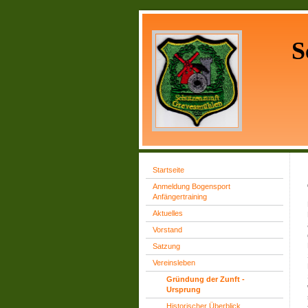
S
Startseite
Anmeldung Bogensport
Anfängertraining
Aktuelles
Vorstand
Satzung
Vereinsleben
Gründung der Zunft -
Ursprung
Historischer Überblick