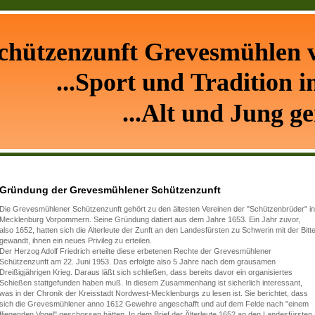
chützenzunft Grevesmühlen v
...Sport und Tradition i
...Alt und Jung ge
Gründung der Grevesmühlener Schützenzunft
Die Grevesmühlener Schützenzunft gehört zu den ältesten Vereinen der "Schützenbrüder" in
Mecklenburg Vorpommern. Seine Gründung datiert aus dem Jahre 1653. Ein Jahr zuvor,
also 1652, hatten sich die Älterleute der Zunft an den Landesfürsten zu Schwerin mit der Bitt
gewandt, ihnen ein neues Privileg zu erteilen.
Der Herzog Adolf Friedrich erteilte diese erbetenen Rechte der Grevesmühlener
Schützenzunft am 22. Juni 1953. Das erfolgte also 5 Jahre nach dem grausamen
Dreißigjährigen Krieg. Daraus läßt sich schließen, dass bereits davor ein organisiertes
Schießen stattgefunden haben muß. In diesem Zusammenhang ist sicherlich interessant,
was in der Chronik der Kreisstadt Nordwest-Mecklenburgs zu lesen ist. Sie berichtet, dass
sich die Grevesmühlener anno 1612 Gewehre angeschafft und auf dem Felde nach "einem
fliegenden Vogel" geschossen hätten. In dem Brief der Älterleute 1652 an den Landesfürsten