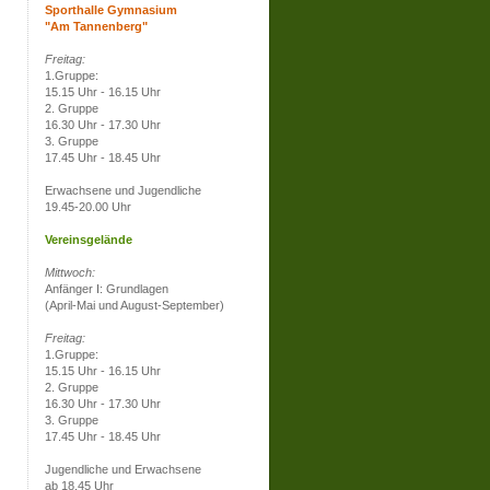
Sporthalle Gymnasium
"Am Tannenberg"
Freitag:
1.Gruppe:
15.15 Uhr - 16.15 Uhr
2. Gruppe
16.30 Uhr - 17.30 Uhr
3. Gruppe
17.45 Uhr - 18.45 Uhr
Erwachsene und Jugendliche
19.45-20.00 Uhr
Vereinsgelände
Mittwoch:
Anfänger I: Grundlagen
(April-Mai und August-September)
Freitag:
1.Gruppe:
15.15 Uhr - 16.15 Uhr
2. Gruppe
16.30 Uhr - 17.30 Uhr
3. Gruppe
17.45 Uhr - 18.45 Uhr
Jugendliche und Erwachsene
ab 18.45 Uhr