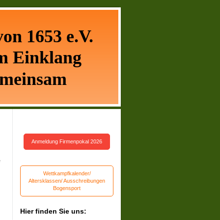
on 1653 e.V.
m Einklang
meinsam
Anmeldung Firmenpokal 2026
e
Wettkampfkalender/
Altersklassen/ Ausschreibungen
Bogensport
Hier finden Sie uns: