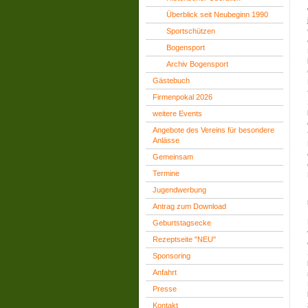
Überblick seit Neubeginn 1990
Sportschützen
Bogensport
Archiv Bogensport
Gästebuch
Firmenpokal 2026
weitere Events
Angebote des Vereins für besondere
Anlässe
Gemeinsam
Termine
Jugendwerbung
Antrag zum Download
Geburtstagsecke
Rezeptseite "NEU"
Sponsoring
Anfahrt
Presse
Kontakt