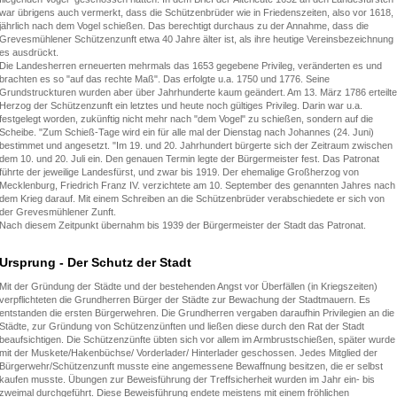
war übrigens auch vermerkt, dass die Schützenbrüder wie in Friedenszeiten, also vor 1618,
jährlich nach dem Vogel schießen. Das berechtigt durchaus zu der Annahme, dass die
Grevesmühlener Schützenzunft etwa 40 Jahre älter ist, als ihre heutige Vereinsbezeichnung
es ausdrückt.
Die Landesherren erneuerten mehrmals das 1653 gegebene Privileg, veränderten es und
brachten es so "auf das rechte Maß". Das erfolgte u.a. 1750 und 1776. Seine
Grundstruckturen wurden aber über Jahrhunderte kaum geändert. Am 13. März 1786 erteilte
Herzog der Schützenzunft ein letztes und heute noch gültiges Privileg. Darin war u.a.
festgelegt worden, zukünftig nicht mehr nach "dem Vogel" zu schießen, sondern auf die
Scheibe. "Zum Schieß-Tage wird ein für alle mal der Dienstag nach Johannes (24. Juni)
bestimmet und angesetzt. "Im 19. und 20. Jahrhundert bürgerte sich der Zeitraum zwischen
dem 10. und 20. Juli ein. Den genauen Termin legte der Bürgermeister fest. Das Patronat
führte der jeweilige Landesfürst, und zwar bis 1919. Der ehemalige Großherzog von
Mecklenburg, Friedrich Franz IV. verzichtete am 10. September des genannten Jahres nach
dem Krieg darauf. Mit einem Schreiben an die Schützenbrüder verabschiedete er sich von
der Grevesmühlener Zunft.
Nach diesem Zeitpunkt übernahm bis 1939 der Bürgermeister der Stadt das Patronat.
Ursprung - Der Schutz der Stadt
Mit der Gründung der Städte und der bestehenden Angst vor Überfällen (in Kriegszeiten)
verpflichteten die Grundherren Bürger der Städte zur Bewachung der Stadtmauern. Es
entstanden die ersten Bürgerwehren. Die Grundherren vergaben daraufhin Privilegien an die
Städte, zur Gründung von Schützenzünften und ließen diese durch den Rat der Stadt
beaufsichtigen. Die Schützenzünfte übten sich vor allem im Armbrustschießen, später wurde
mit der Muskete/Hakenbüchse/ Vorderlader/ Hinterlader geschossen. Jedes Mitglied der
Bürgerwehr/Schützenzunft musste eine angemessene Bewaffnung besitzen, die er selbst
kaufen musste. Übungen zur Beweisführung der Treffsicherheit wurden im Jahr ein- bis
zweimal durchgeführt. Diese Beweisführung endete meistens mit einem fröhlichen