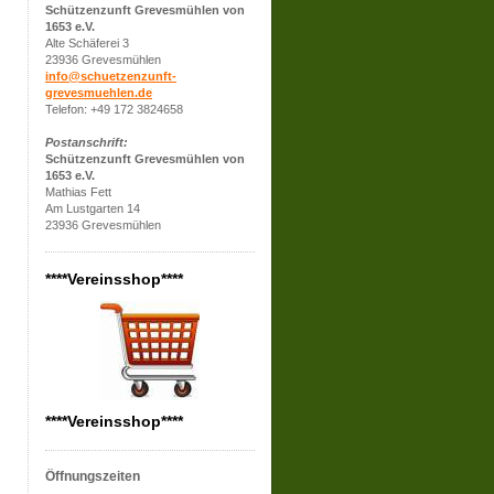
Schützenzunft Grevesmühlen von
1653 e.V.
Alte Schäferei 3
23936 Grevesmühlen
info@schuetzenzunft-
grevesmuehlen.de
Telefon: +49 172 3824658
Postanschrift:
Schützenzunft Grevesmühlen von
1653 e.V.
Mathias Fett
Am Lustgarten 14
23936 Grevesmühlen
****Vereinsshop****
****Vereinsshop****
Öffnungszeiten