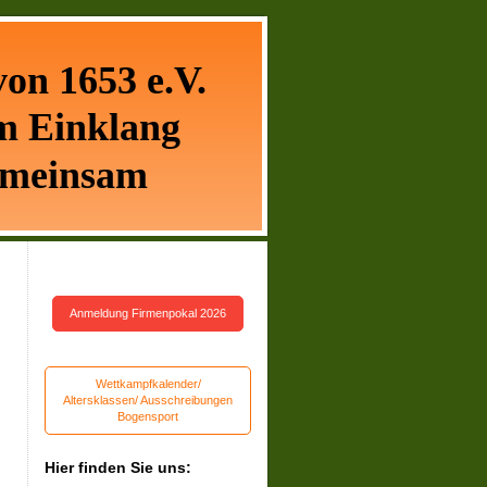
on 1653 e.V.
m Einklang
meinsam
Anmeldung Firmenpokal 2026
Wettkampfkalender/
Altersklassen/ Ausschreibungen
Bogensport
Hier finden Sie uns: