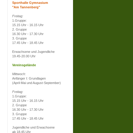
Sporthalle Gymnasium
"Am Tannenberg"
Freitag:
1.Gruppe:
15.15 Uhr - 16.15 Uhr
2. Gruppe
16.30 Uhr - 17.30 Uhr
3. Gruppe
17.45 Uhr - 18.45 Uhr
Erwachsene und Jugendliche
19.45-20.00 Uhr
Vereinsgelände
Mittwoch:
Anfänger I: Grundlagen
(April-Mai und August-September)
Freitag:
1.Gruppe:
15.15 Uhr - 16.15 Uhr
2. Gruppe
16.30 Uhr - 17.30 Uhr
3. Gruppe
17.45 Uhr - 18.45 Uhr
Jugendliche und Erwachsene
ab 18.45 Uhr