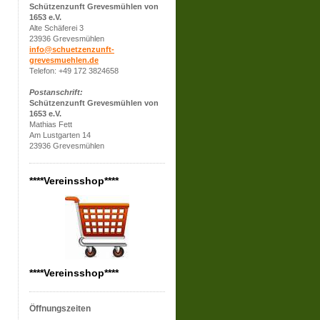
Schützenzunft Grevesmühlen von
1653 e.V.
Alte Schäferei 3
23936 Grevesmühlen
info@schuetzenzunft-
grevesmuehlen.de
Telefon: +49 172 3824658
Postanschrift:
Schützenzunft Grevesmühlen von
1653 e.V.
Mathias Fett
Am Lustgarten 14
23936 Grevesmühlen
****Vereinsshop****
****Vereinsshop****
Öffnungszeiten