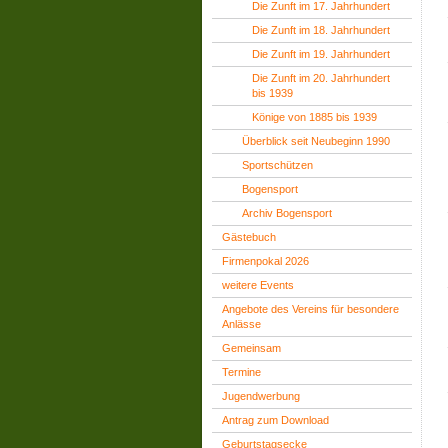
Die Zunft im 17. Jahrhundert
Die Zunft im 18. Jahrhundert
Die Zunft im 19. Jahrhundert
Die Zunft im 20. Jahrhundert
bis 1939
Könige von 1885 bis 1939
Überblick seit Neubeginn 1990
Sportschützen
Bogensport
Archiv Bogensport
Gästebuch
Firmenpokal 2026
weitere Events
Angebote des Vereins für besondere
Anlässe
Gemeinsam
Termine
Jugendwerbung
Antrag zum Download
Geburtstagsecke