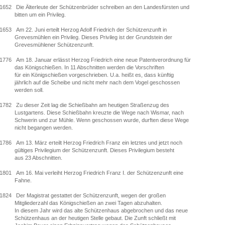
1652 Die Älterleute der Schützenbrüder schreiben an den Landesfürsten und
bitten um ein Privileg.
1653 Am 22. Juni erteilt Herzog Adolf Friedrich der Schützenzunft in
Grevesmühlen ein Privileg. Dieses Privileg ist der Grundstein der
Grevesmühlener Schützenzunft.
1776 Am 18. Januar erlässt Herzog Friedrich eine neue Patentverordnung für
das Königschießen. In 11 Abschnitten werden die Vorschriften
für ein Königschießen vorgeschrieben. U.a. heißt es, dass künftig
jährlich auf die Scheibe und nicht mehr nach dem Vogel geschossen
werden soll.
1782 Zu dieser Zeit lag die Schießbahn am heutigen Straßenzug des
Lustgartens. Diese Schießbahn kreuzte die Wege nach Wismar, nach
Schwerin und zur Mühle. Wenn geschossen wurde, durften diese Wege
nicht begangen werden.
1786 Am 13. März erteilt Herzog Friedrich Franz ein letztes und jetzt noch
gültiges Privilegium der Schützenzunft. Dieses Privilegium besteht
aus 23 Abschnitten.
1801 Am 16. Mai verleiht Herzog Friedrich Franz I. der Schützenzunft eine
Fahne.
1824 Der Magistrat gestattet der Schützenzunft, wegen der großen
Mitgliederzahl das Königschießen an zwei Tagen abzuhalten.
In diesem Jahr wird das alte Schützenhaus abgebrochen und das neue
Schützenhaus an der heutigen Stelle gebaut. Die Zunft schließt mit