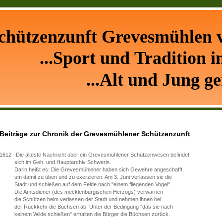
chützenzunft Grevesmühlen v
...Sport und Tradition i
...Alt und Jung ge
Beiträge zur Chronik der Grevesmühlener Schützenzunft
1612 Die älteste Nachricht über ein Grevesmühlener Schützenwesen befindet
sich im Geh. und Hauptarchiv Schwerin.
Darin heißt es: Die Grevesmühlener haben sich Gewehre angeschafft,
um damit zu üben und zu exerzieren. Am 3. Juni verlassen sie die
Stadt und schießen auf dem Felde nach "einem fliegenden Vogel".
Die Amtsdiener (des mecklenburgischen Herzogs) verwarnen
die Schützen beim verlassen der Stadt und nehmen ihnen bei
der Rückkehr die Büchsen ab. Unter der Bedingung "das sie nach
keinem Wilde schießen" erhalten die Bürger die Büchsen zurück.