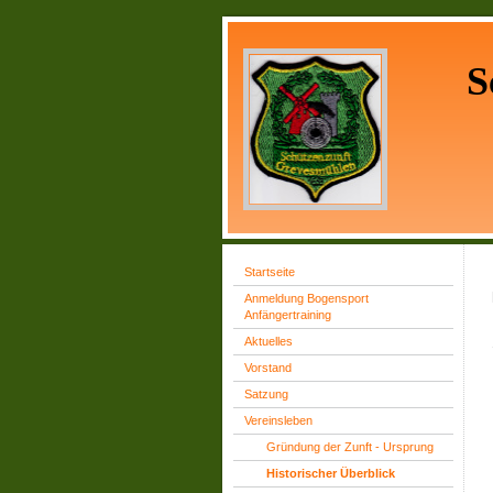
S
Startseite
Anmeldung Bogensport
Anfängertraining
Aktuelles
Vorstand
Satzung
Vereinsleben
Gründung der Zunft - Ursprung
Historischer Überblick