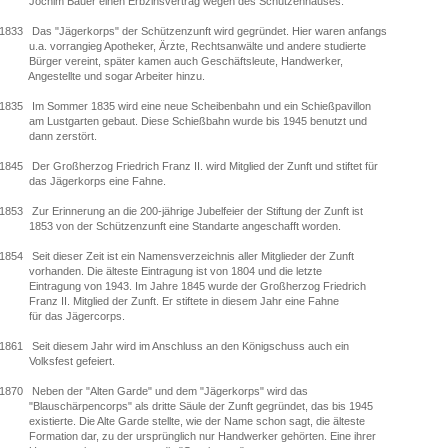
Jochim Bauer einen Erbzinsvertrag wegen des Schützenhauses.
1833 Das "Jägerkorps" der Schützenzunft wird gegründet. Hier waren anfangs
u.a. vorrangieg Apotheker, Ärzte, Rechtsanwälte und andere studierte
Bürger vereint, später kamen auch Geschäftsleute, Handwerker,
Angestellte und sogar Arbeiter hinzu.
1835 Im Sommer 1835 wird eine neue Scheibenbahn und ein Schießpavillon
am Lustgarten gebaut. Diese Schießbahn wurde bis 1945 benutzt und
dann zerstört.
1845 Der Großherzog Friedrich Franz II. wird Mitglied der Zunft und stiftet für
das Jägerkorps eine Fahne.
1853 Zur Erinnerung an die 200-jährige Jubelfeier der Stiftung der Zunft ist
1853 von der Schützenzunft eine Standarte angeschafft worden.
1854 Seit dieser Zeit ist ein Namensverzeichnis aller Mitglieder der Zunft
vorhanden. Die älteste Eintragung ist von 1804 und die letzte
Eintragung von 1943. Im Jahre 1845 wurde der Großherzog Friedrich
Franz II. Mitglied der Zunft. Er stiftete in diesem Jahr eine Fahne
für das Jägercorps.
1861 Seit diesem Jahr wird im Anschluss an den Königschuss auch ein
Volksfest gefeiert.
1870 Neben der "Alten Garde" und dem "Jägerkorps" wird das
"Blauschärpencorps" als dritte Säule der Zunft gegründet, das bis 1945
existierte. Die Alte Garde stellte, wie der Name schon sagt, die älteste
Formation dar, zu der ursprünglich nur Handwerker gehörten. Eine ihrer