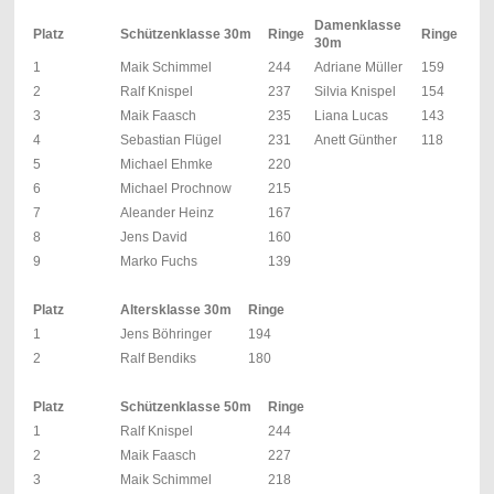
Damenklasse
Platz
Schützenklasse 30m
Ringe
Ringe
30m
1
Maik Schimmel
244
Adriane Müller
159
2
Ralf Knispel
237
Silvia Knispel
154
3
Maik Faasch
235
Liana Lucas
143
4
Sebastian Flügel
231
Anett Günther
118
5
Michael Ehmke
220
6
Michael Prochnow
215
7
Aleander Heinz
167
8
Jens David
160
9
Marko Fuchs
139
Platz
Altersklasse 30m
Ringe
1
Jens Böhringer
194
2
Ralf Bendiks
180
Platz
Schützenklasse 50m
Ringe
1
Ralf Knispel
244
2
Maik Faasch
227
3
Maik Schimmel
218