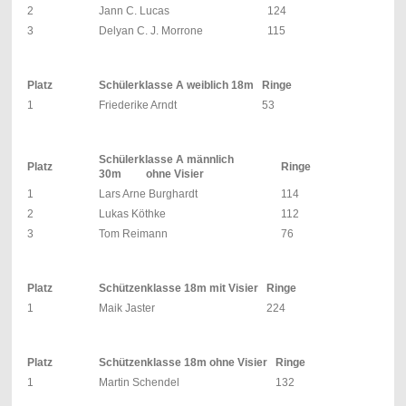
2
Jann C. Lucas
124
3
Delyan C. J. Morrone
115
Platz
Schülerklasse A weiblich 18m
Ringe
1
Friederike Arndt
53
Schülerklasse A männlich
Platz
Ringe
30m ohne Visier
1
Lars Arne Burghardt
114
2
Lukas Köthke
112
3
Tom Reimann
76
Platz
Schützenklasse
18m mit Visier
Ringe
1
Maik Jaster
224
Platz
Schützenklasse
18m ohne Visier
Ringe
1
Martin Schendel
132