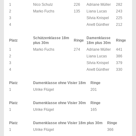
1
Nico Schulz
226
Adriane Müller
282
2
Marko Fuchs
135
Liana Lucas
243
3
Silvia Knispel
225
4
Anett Günther
212
Schützenklasse 18m
Damenklasse
Platz
Ringe
Ringe
plus 30m
18m plus 30m
1
Marko Fuchs
274
Adriane Müller
441
2
Liana Lucas
386
3
Silvia Knispel
379
4
Anett Günther
330
Platz
Damenklasse ohne Visier 18m
Ringe
1
Ulrike Flügel
201
Platz
Damenklasse ohne Visier 30m
Ringe
1
Ulrike Flügel
165
Platz
Damenklasse ohne Visier 18m plus 30m
Ringe
1
Ulrike Flügel
366