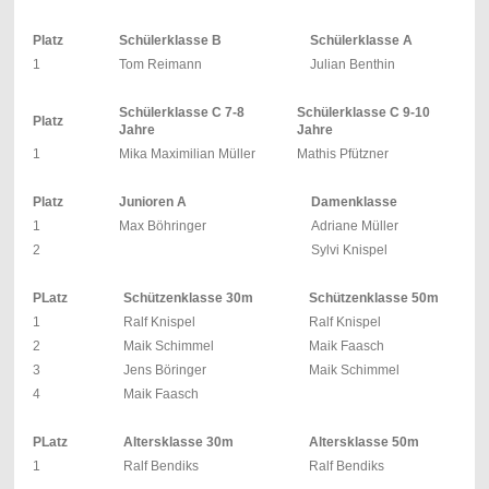
Platz
Schülerklasse B
Schülerklasse A
1
Tom Reimann
Julian Benthin
Schülerklasse C 7-8
Schülerklasse C 9-10
Platz
Jahre
Jahre
1
Mika Maximilian Müller
Mathis Pfützner
Platz
Junioren A
Damenklasse
1
Max Böhringer
Adriane Müller
2
Sylvi Knispel
PLatz
Schützenklasse 30m
Schützenklasse 50m
1
Ralf Knispel
Ralf Knispel
2
Maik Schimmel
Maik Faasch
3
Jens Böringer
Maik Schimmel
4
Maik Faasch
PLatz
Altersklasse 30m
Altersklasse 50m
1
Ralf Bendiks
Ralf Bendiks