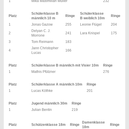
1
Mika Maximilian Müller
232
Schülerklasse B
Schülerklasse
Platz
Ringe
Ringe
männlich 10 m
B weiblich 10m
1
Jonas Gazow
255
Leonie Flügel
204
Delyan C. J.
2
241
Lara Knispel
175
Morrone
3
Tom Reimann
183
Jann Christopher
4
166
Lucas
Platz
Schülerklasse B männlich mit Visier 10m
Ringe
1
Mathis Pfützner
276
Platz
Schülerklasse A männlich 10m
Ringe
1
Lucas Köthke
201
Platz
Jugend männlich 30m
Ringe
1
Julian Bentin
219
Damenklasse
Platz
Schützenklasse 18m
Ringe
Ringe
18m