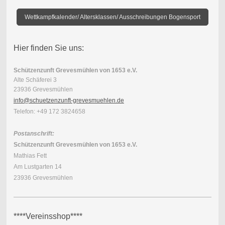
Wettkampfkalender/ Altersklassen/ Ausschreibungen Bogensport
Hier finden Sie uns:
Schützenzunft Grevesmühlen von 1653 e.V.
Alte Schäferei 3
23936 Grevesmühlen
info@schuetzenzunft-grevesmuehlen.de
Telefon: +49 172 3824658
Postanschrift:
Schützenzunft Grevesmühlen von 1653 e.V.
Mathias Fett
Am Lustgarten 14
23936 Grevesmühlen
****Vereinsshop****