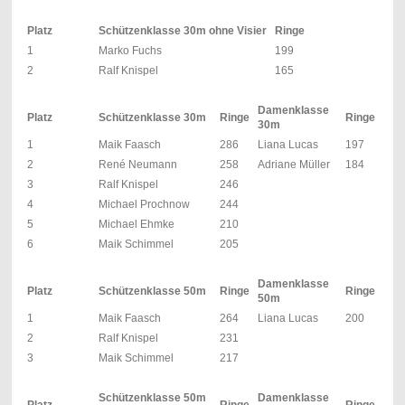
Platz
Schützenklasse 30
m ohne Visier
Ringe
1
Marko Fuchs
199
2
Ralf Knispel
165
Damenklasse
Platz
Schützenklasse 30m
Ringe
Ringe
30m
1
Maik Faasch
286
Liana Lucas
197
2
René Neumann
258
Adriane Müller
184
3
Ralf Knispel
246
4
Michael Prochnow
244
5
Michael Ehmke
210
6
Maik Schimmel
205
Damenklasse
Platz
Schützenklasse 50m
Ringe
Ringe
50m
1
Maik Faasch
264
Liana Lucas
200
2
Ralf Knispel
231
3
Maik Schimmel
217
Schützenklasse 50m
Damenklasse