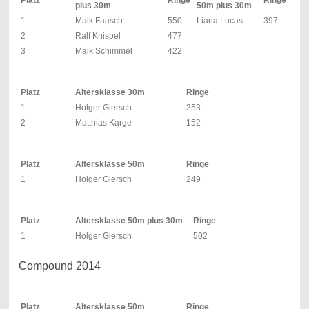
Platz
Ringe
Ringe
plus 30m
50m plus 30m
1
Maik Faasch
550
Liana Lucas
397
2
Ralf Knispel
477
3
Maik Schimmel
422
Platz
Altersklasse 30m
Ringe
1
Holger Giersch
253
2
Matthias Karge
152
Platz
Altersklasse 50m
Ringe
1
Holger Giersch
249
Platz
Altersklasse 50m plus 30m
Ringe
1
Holger Giersch
502
Compound 2014
Platz
Altersklasse 50m
Ringe