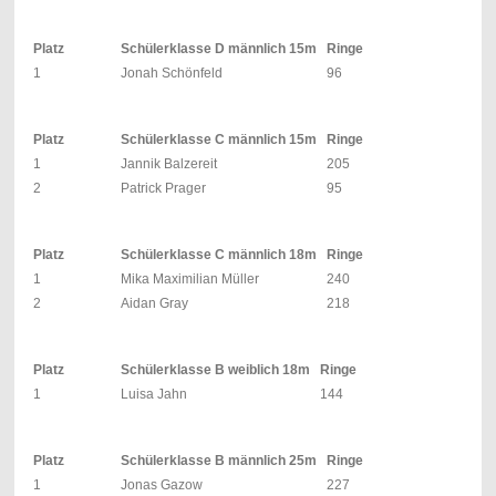
Platz
Schülerklasse D männlich 15m
Ringe
1
Jonah Schönfeld
96
Platz
Schülerklasse C männlich 15m
Ringe
1
Jannik Balzereit
205
2
Patrick Prager
95
Platz
Schülerklasse C männlich 18m
Ringe
1
Mika Maximilian Müller
240
2
Aidan Gray
218
Platz
Schülerklasse B weiblich 18m
Ringe
1
Luisa Jahn
144
Platz
Schülerklasse B männlich 25m
Ringe
1
Jonas Gazow
227