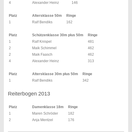
4
Alexander Heinz
146
Platz
Altersklasse 50m
Ringe
1
Ralf Bendiks
162
Platz
Schützenklasse 30m plus 50m
Ringe
1
Ralf Knispel
481
2
Maik Schimmel
462
2
Maik Faasch
462
4
Alexander Heinz
313
Platz
Altersklasse 30m plus 50m
Ringe
1
Ralf Bendiks
342
Reiterbogen 2013
Platz
Damenklasse 18m
Ringe
1
Maren Schröder
182
2
Anja Mentzel
176