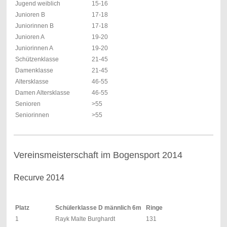
Jugend weiblich
15-16
Junioren B
17-18
Juniorinnen B
17-18
Junioren A
19-20
Juniorinnen A
19-20
Schützenklasse
21-45
Damenklasse
21-45
Altersklasse
46-55
Damen Altersklasse
46-55
Senioren
>55
Seniorinnen
>55
Vereinsmeisterschaft im Bogensport 2014
Recurve 2014
Platz
Schülerklasse D männlich 6m
Ringe
1
Rayk Malte Burghardt
131