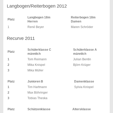
Langbogen/Reiterbogen 2012
Langbogen 18m
Reiterbogen 18m
Platz
Herren
Damen
1
René Beyer
Maren Schröder
Recurve 2011
Schülerklasse C
Schülerklasse A
Platz
männlich
männlich
1
Tom Reimann
Julian Bentin
2
Mika Knispel
Björn Krüger
3
Mika Müller
Platz
Junioren B
Damenklasse
1
Tim Hartmann
Sylvia Knispel
2
Max Böhringer
3
Tobias Theska
Platz
Schützenklasse
Altersklasse